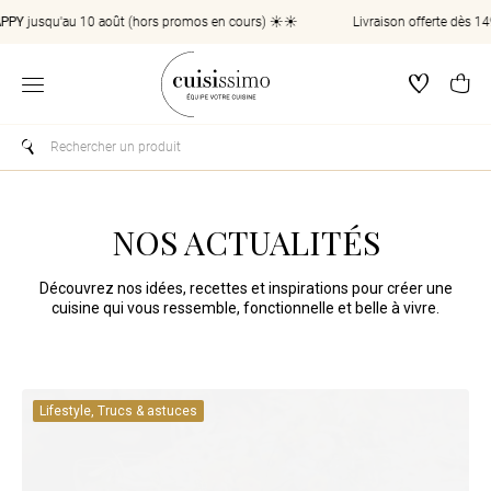
Aller directement au contenu
jusqu'au 10 août (hors promos en cours) ☀️☀️
Livraison offerte dès 149€ 
Wishlist
Pa
Ouvrir le menu
Les résultats sont affichés pendant que vous saisissez le texte, 
NOS ACTUALITÉS
Découvrez nos idées, recettes et inspirations pour créer une
cuisine qui vous ressemble, fonctionnelle et belle à vivre.
Lifestyle, Trucs & astuces