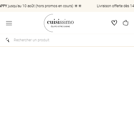
Aller directement au contenu
PY
jusqu'au 10 août (hors promos en cours) ☀️☀️
Livraison offerte dès 149
Wishlist
Pa
Ouvrir le menu
Les résultats sont affichés pendant que vous saisissez le texte, 