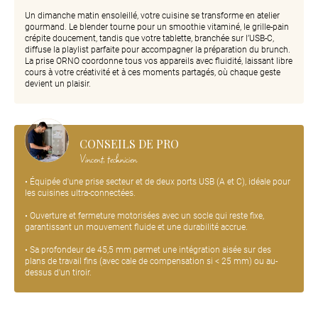
Un dimanche matin ensoleillé, votre cuisine se transforme en atelier
gourmand. Le blender tourne pour un smoothie vitaminé, le grille-pain
crépite doucement, tandis que votre tablette, branchée sur l’USB-C,
diffuse la playlist parfaite pour accompagner la préparation du brunch.
La prise ORNO coordonne tous vos appareils avec fluidité, laissant libre
cours à votre créativité et à ces moments partagés, où chaque geste
devient un plaisir.
CONSEILS DE PRO
Vincent, technicien
• Équipée d'une prise secteur et de deux ports USB (A et C), idéale pour
les cuisines ultra-connectées.
• Ouverture et fermeture motorisées avec un socle qui reste fixe,
garantissant un mouvement fluide et une durabilité accrue.
• Sa profondeur de 45,5 mm permet une intégration aisée sur des
plans de travail fins (avec cale de compensation si < 25 mm) ou au-
dessus d'un tiroir.